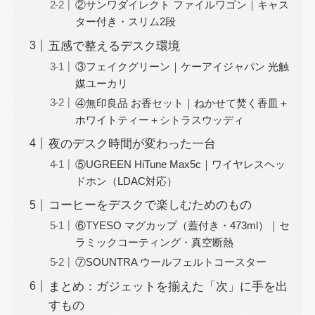
②サンワダイレクト ファイルワゴン｜キャス
ター付き・スリム2段
五感で整えるデスク環境
③フェイクグリーン｜ケーアイジャパン 光触
媒ユーカリ
④無印良品 お香セット｜ねかせて焚く香皿＋
ホワイトティー＋シトラスウッディ
夜のデスク時間が変わった一台
⑤UGREEN HiTune Max5c｜ワイヤレスヘッ
ドホン（LDAC対応）
コーヒーをデスクで楽しむためのもの
⑥TYESO マグカップ（蓋付き・473ml）｜セ
ラミックコーティング・真空断熱
⑦SOUNTRA ウールフェルトコースター
まとめ：ガジェットを揃えた「次」に手を出
すもの