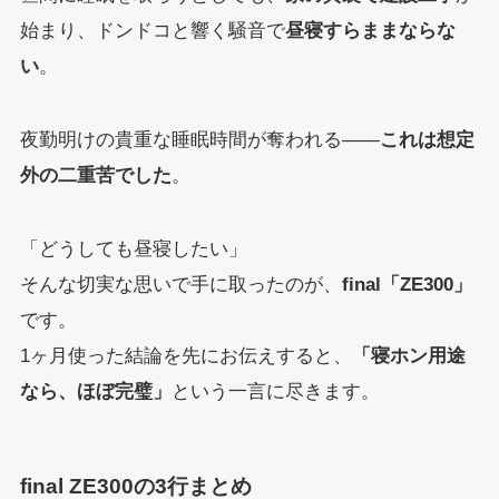
始まり、ドンドコと響く騒音で
昼寝すらままならな
い
。
夜勤明けの貴重な睡眠時間が奪われる——
これは想定
外の二重苦でした
。
「どうしても昼寝したい」
そんな切実な思いで手に取ったのが、
final「ZE300」
です。
1ヶ月使った結論を先にお伝えすると、
「寝ホン用途
なら、ほぼ完璧」
という一言に尽きます。
final ZE300の3行まとめ