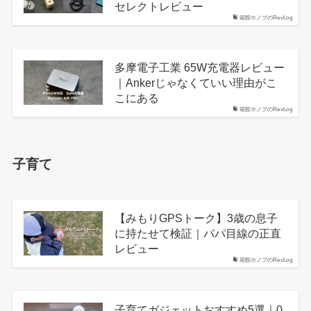
セレクトレビュー
箱館ホノブのRevLog
多摩電子工業 65W充電器レビュー
｜Ankerじゃなくていい理由がこ
こにある
箱館ホノブのRevLog
子育て
【みもりGPSトーク】3歳の息子
に持たせて検証｜パパ目線の正直
レビュー
箱館ホノブのRevLog
子育てガジェットおすすめ5選｜0