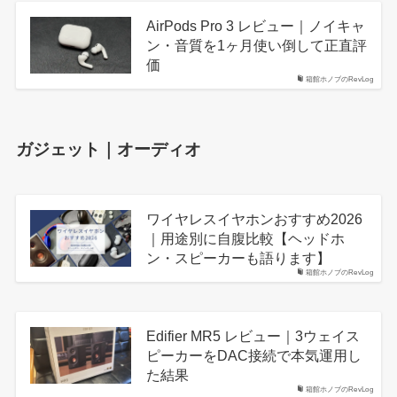
AirPods Pro 3 レビュー｜ノイキャ
ン・音質を1ヶ月使い倒して正直評
価
箱館ホノブのRevLog
ガジェット｜オーディオ
ワイヤレスイヤホンおすすめ2026
｜用途別に自腹比較【ヘッドホ
ン・スピーカーも語ります】
箱館ホノブのRevLog
Edifier MR5 レビュー｜3ウェイス
ピーカーをDAC接続で本気運用し
た結果
箱館ホノブのRevLog