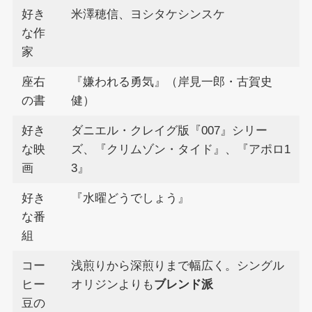
好き
米澤穂信、ヨシタケシンスケ
な作
家
座右
『嫌われる勇気』（岸見一郎・古賀史
の書
健）
好き
ダニエル・クレイグ版『007』シリー
な映
ズ、『クリムゾン・タイド』、『アポロ1
画
3』
好き
『水曜どうでしょう』
な番
組
コー
浅煎りから深煎りまで幅広く。シングル
ヒー
オリジンよりも
ブレンド派
豆の